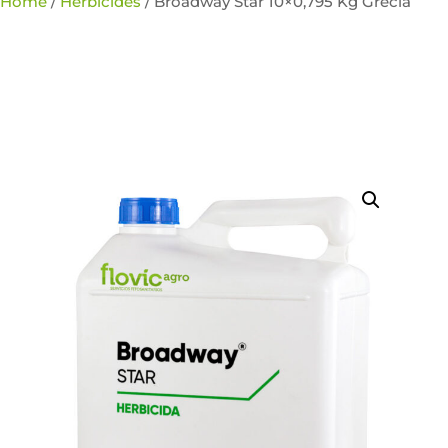
Home
/
Herbicides
/ Broadway Star 10×0,795 Kg Grecia