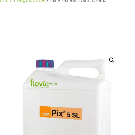
Inicio
/
Reguladores
/ Pix // Pix 5SL 10x1L Grecia