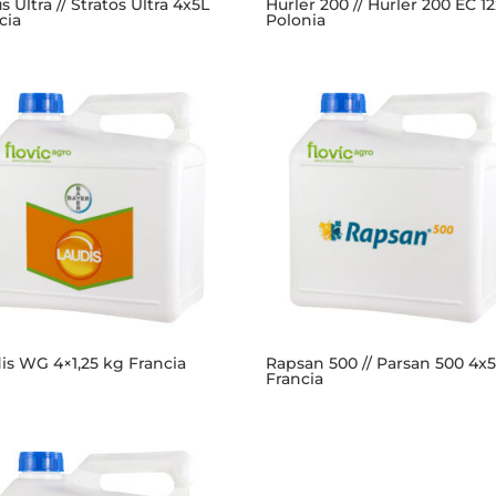
s Ultra // Stratos Ultra 4x5L
Hurler 200 // Hurler 200 EC 12
cia
Polonia
is WG 4×1,25 kg Francia
Rapsan 500 // Parsan 500 4x
Francia