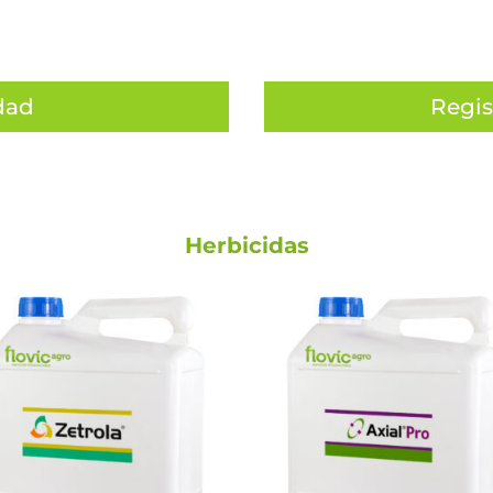
dad
Regis
Herbicidas