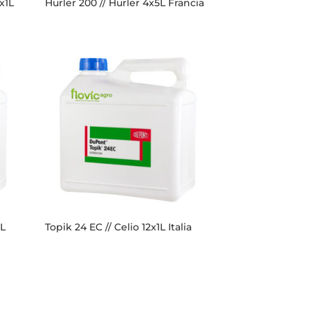
x1L
Hurler 200 // Hurler 4x5L Francia
5L
Topik 24 EC // Celio 12x1L Italia