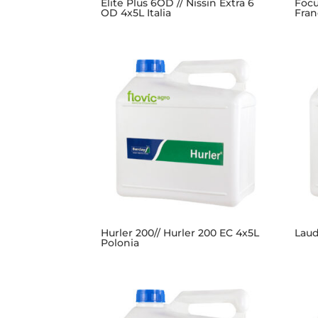
Elite Plus 6OD // Nissin Extra 6
Focu
OD 4x5L Italia
Fran
Hurler 200// Hurler 200 EC 4x5L
Laud
Polonia