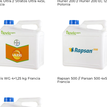
s Ultra // Stratos Ultra 4x5L
Hurler 200 // Hurler 200 EC 12
cia
Polonia
is WG 4×1,25 kg Francia
Rapsan 500 // Parsan 500 4x
Francia