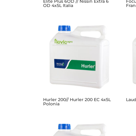
Elite Plus 6OD // Nissin Extra 6
Focu
OD 4x5L Italia
Fran
Hurler 200// Hurler 200 EC 4x5L
Laud
Polonia