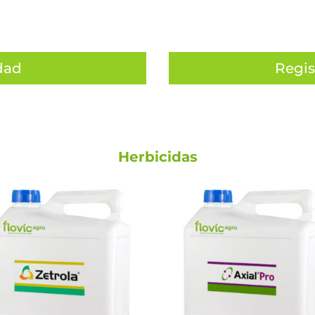
dad
Regis
Herbicidas