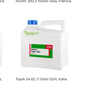
x1L
Hurler 200 // Hurler 4x5L Francia
5L
Topik 24 EC // Celio 12x1L Italia